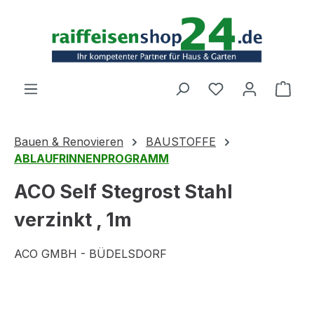
Zum Hauptinhalt springen
Ware
Bauen & Renovieren
BAUSTOFFE
ABLAUFRINNENPROGRAMM
ACO Self Stegrost Stahl
verzinkt , 1m
ACO GMBH - BÜDELSDORF
Bildergalerie überspringen