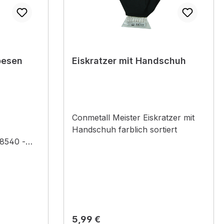
besen
Eiskratzer mit Handschuh
Conmetall Meister Eiskratzer mit
Handschuh farblich sortiert
8540 -
se
efrorene
sflächen.
 - Scharfe
ff ###
GRIN NANO
Regulärer Preis:
5,99 €