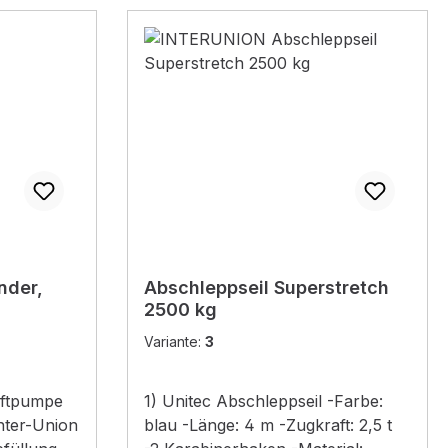
(4) Unitec
f 20 Liter
ekanister
ststoff -
eeignet -
sgießer -
hwarz-
anister
-
fbewahrung
ftstoffen -
eeignet -
nder,
Abschleppseil Superstretch
sgießer -
2500 kg
ür
Variante:
3
uftpumpe
1) Unitec Abschleppseil -Farbe:
Inter-Union
blau -Länge: 4 m -Zugkraft: 2,5 t