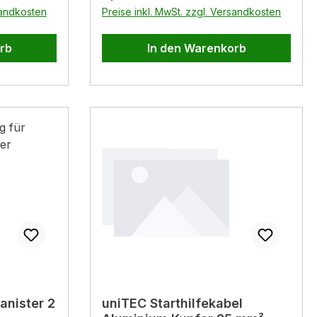
 aus
sandkosten
Preise inkl. MwSt. zzgl. Versandkosten
n von Eis
eiben. -
rb
In den Warenkorb
## Model:
z ### ###
IN mit
anister 2
uniTEC Starthilfekabel