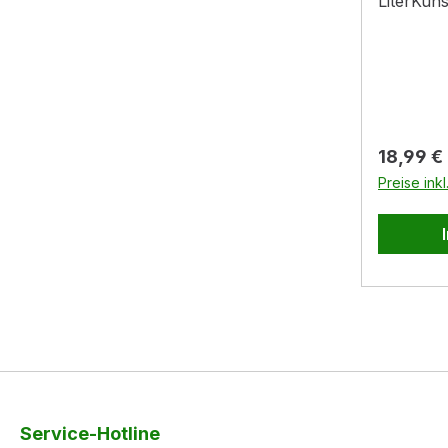
LiterKun
n: ‎18,5 
0,62 kg
Reguläre
18,99 €
Preise ink
Service-Hotline