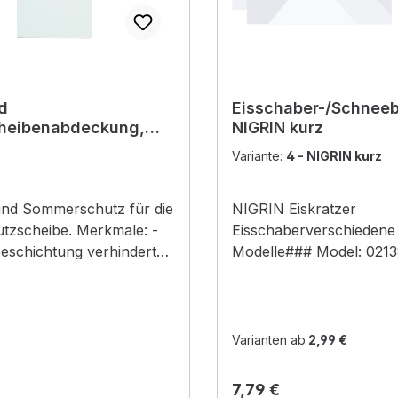
d
Eisschaber-/Schnee
cheibenabdeckung,
NIGRIN kurz
70cm
Variante:
4 - NIGRIN kurz
und Sommerschutz für die
NIGRIN Eiskratzer
tzscheibe. Merkmale: -
Eisschaberverschiedene
schichtung verhindert
Modelle### Model: 0213
ren der Scheibenwischer -
NIGRIN GIGA ### Präzi
l passend - inklusive
Eisschabkante für festg
um Festklemmen in der
Schneeschichten oder Ei
r strapazierfähig -
- Eisschabkante 120 mm
Varianten ab
2,99 €
ter Rand. - Abdeckfläche
Eisbrechzähne - Softgri
x 70 cm
Model: 02138539 - NI
r Preis:
Regulärer Preis:
7,79 €