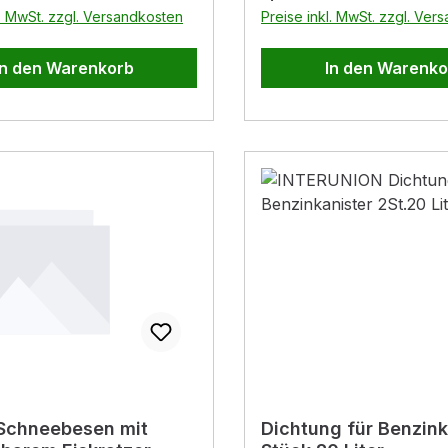
### Präzise Schabkante
l. MwSt. zzgl. Versandkosten
Preise inkl. MwSt. zzgl. Ver
Kunststoff zum Entferne
und Schnee auf Autosch
In den Warenkorb
In den Warenko
Eisschabkante 95 mm #
01586737 - NIGRIN kur
Model: 01586736 - NIGR
Softgriff ###
Schneebesen mit
Dichtung für Benzink