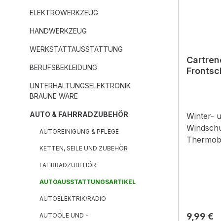
ELEKTROWERKZEUG
HANDWERKZEUG
WERKSTATTAUSSTATTUNG
Cartren
BERUFSBEKLEIDUNG
Fronts
150 x 
UNTERHALTUNGSELEKTRONIK
BRAUNE WARE
AUTO & FAHRRADZUBEHÖR
Winter- 
Windschu
AUTOREINIGUNG & PFLEGE
Thermobe
KETTEN, SEILE UND ZUBEHÖR
Festfrie
universel
FAHRRADZUBEHÖR
Lasche z
AUTOAUSSTATTUNGSARTIKEL
Tür - seh
verstärk
AUTOELEKTRIK/RADIO
ca. 150 
Reguläre
9,99 €
AUTOÖLE UND -