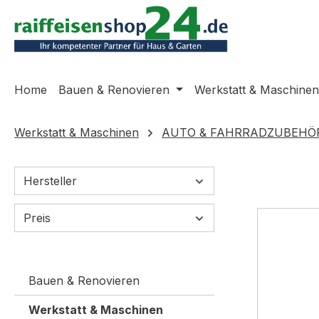
m Hauptinhalt springen
Zur Suche springen
Zur Hauptnavigation springen
Home
Bauen & Renovieren
Werkstatt & Maschinen
Werkstatt & Maschinen
AUTO & FAHRRADZUBEHÖ
Hersteller
Preis
Bauen & Renovieren
Werkstatt & Maschinen