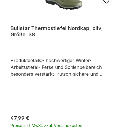
Bullstar Thermostiefel Nordkap, oliv,
Größe: 38
Produktdetails:- hochwertiger Winter-
Arbeitsstiefel- Ferse und Schienbeibereich
besonders verstärkt- rutsch-sichere und
selbtreinigende Sohle- auch bei Kälte flexibel
und widerstandfähig- dämpfende
Zwischensohle- hoher Tragekomfort durch
Fleecefutter- Stulpe mit Zugband zur
Weitenregulierung- sehr gute Dämpfung durch
2-Komponenten-Innensohle
Regulärer Preis:
47,99 €
Preise inkl. MwSt. zzgl. Versandkosten