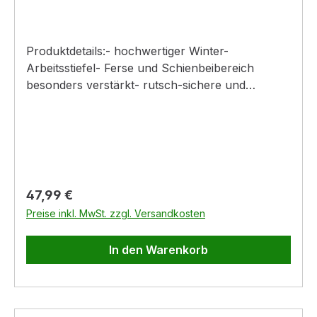
Produktdetails:- hochwertiger Winter-
Arbeitsstiefel- Ferse und Schienbeibereich
besonders verstärkt- rutsch-sichere und
selbtreinigende Sohle- auch bei Kälte flexibel
und widerstandfähig- dämpfende
Zwischensohle- hoher Tragekomfort durch
Fleecefutter- Stulpe mit Zugband zur
Weitenregulierung- sehr gute Dämpfung durch
2-Komponenten-Innensohle
Regulärer Preis:
47,99 €
Preise inkl. MwSt. zzgl. Versandkosten
In den Warenkorb