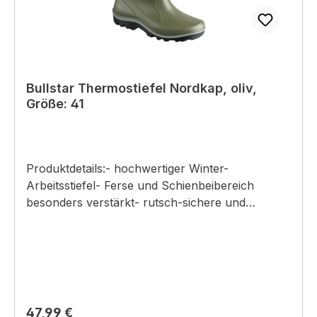
Bullstar Thermostiefel Nordkap, oliv,
Größe: 41
Produktdetails:- hochwertiger Winter-
Arbeitsstiefel- Ferse und Schienbeibereich
besonders verstärkt- rutsch-sichere und
selbtreinigende Sohle- auch bei Kälte flexibel
und widerstandfähig- dämpfende
Zwischensohle- hoher Tragekomfort durch
Fleecefutter- Stulpe mit Zugband zur
Weitenregulierung- sehr gute Dämpfung durch
2-Komponenten-Innensohle
Regulärer Preis:
47,99 €