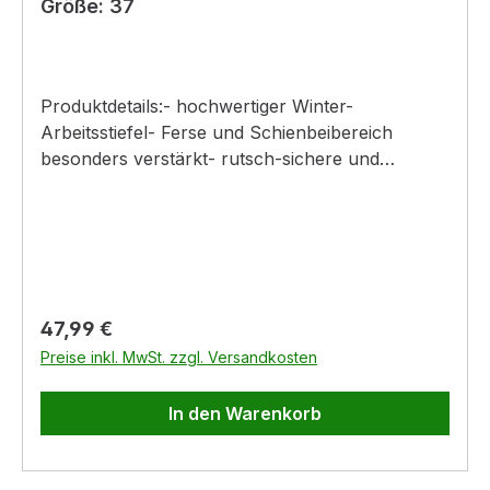
Größe: 37
Produktdetails:- hochwertiger Winter-
Arbeitsstiefel- Ferse und Schienbeibereich
besonders verstärkt- rutsch-sichere und
selbtreinigende Sohle- auch bei Kälte flexibel
und widerstandfähig- dämpfende
Zwischensohle- hoher Tragekomfort durch
Fleecefutter- Stulpe mit Zugband zur
Weitenregulierung- sehr gute Dämpfung durch
2-Komponenten-Innensohle
Regulärer Preis:
47,99 €
Preise inkl. MwSt. zzgl. Versandkosten
In den Warenkorb