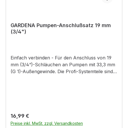
GARDENA Pumpen-Anschlußsatz 19 mm
(3/4")
Einfach verbinden - Für den Anschluss von 19
mm (3/4“)-Schläuchen an Pumpen mit 33,3 mm
(G 1)-Außengewinde. Die Profi-Systemteile sind
ideal für größeren Wasserdurchfluss. Der
Anschlusssatz besteht aus 1 x Hahnstück, Art.-
Nr. 2802 und 1 x Schlauchstück, Art.-Nr.
2817.Inhalt: 1 x Hahnstück1 x Schlauchstück
Regulärer Preis:
16,99 €
Preise inkl. MwSt. zzgl. Versandkosten