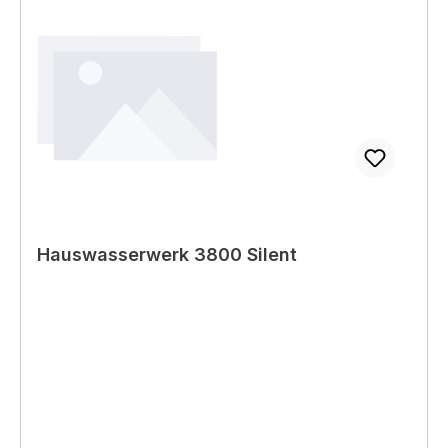
Breite: 150 mm Höhe: 395 mm Nettogewicht: 7,6
kg Bruttogewicht: 8,08 kg
Hauswasserwerk 3800 Silent