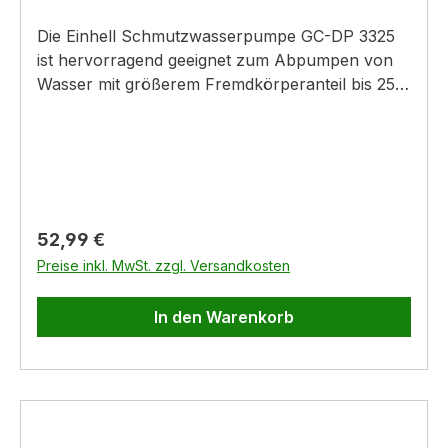
Die Einhell Schmutzwasserpumpe GC-DP 3325
ist hervorragend geeignet zum Abpumpen von
Wasser mit größerem Fremdkörperanteil bis 25
mm – und einer Förderleistung von bis zu 9.500
Litern pro Stunde. Die Pumpe mit 330 Watt leistet
ausgezeichnete Dienste beim Abpumpen von
Schmutzwasser in Kellern oder Baugruben, beim
Reinigen des Pools oder des Gartenteiches oder
bei Zisternen und Brunnen sowie großen
Regulärer Preis:
52,99 €
Regentonnen und Wasserreservoirs. Am
Preise inkl. MwSt. zzgl. Versandkosten
Pumpengehäuse aus schlagzähem Kunststoff ist
ein klappbarer Tragegriff für eine verbesserte
In den Warenkorb
Mobilität angebracht.