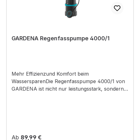
GARDENA Regenfasspumpe 4000/1
Mehr Effizienzund Komfort beim
WassersparenDie Regenfasspumpe 4000/1 von
GARDENA ist nicht nur leistungsstark, sondern
auch besonders effizient und hilft Dir dabei,
Wasser und damit verbundene Kosten zu
sparen. Denn mit der Pumpe und einem
Regenfass im Garten oder auf der Terrasse
kannst Du Regenwasser sammeln und zur
Bewässerung einsetzen. So bleibt Dir auch das
Regulärer Preis:
Ab
89,99 €