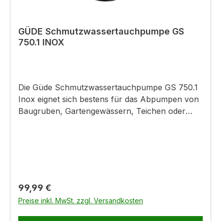
GÜDE Schmutzwassertauchpumpe GS
750.1 INOX
Die Güde Schmutzwassertauchpumpe GS 750.1
Inox eignet sich bestens für das Abpumpen von
Baugruben, Gartengewässern, Teichen oder
Kellerräumen. Der Pumpenkörper ist umhüllt
von einem hochwertigen Edelstahlmantel, was
für eine lange Lebensdauer sorgt. Durch die
moderne Sensorschaltung mit LED-Anzeige
können Sie die Pumpe auf 3 unterschiedliche
Starthöhen einstellen. Das bedeutet, dass die
Regulärer Preis:
99,99 €
Pumpe bei Erreichen des eingestellten
Preise inkl. MwSt. zzgl. Versandkosten
Wasserstands automatisch mit dem Fördern des
Wassers beginnt. Bei Bedarf kann die