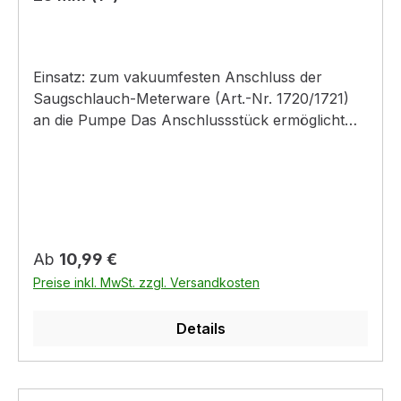
Einsatz: zum vakuumfesten Anschluss der
Saugschlauch-Meterware (Art.-Nr. 1720/1721)
an die Pumpe Das Anschlussstück ermöglicht
den vakuumfesten Anschluss der
Saugschlauch-Meterware (Art.-Nr. 1721-22) an
eine Pumpe. Komplett mit Schlauchklemme zur
einfachen Befestigung. Das Anschlussstück hat
einen Durchmesser von 25 mm (1?) und ist mit
einem 33,3 mm (G 1)-Innengewinde versehen.
Regulärer Preis:
Ab
10,99 €
Preise inkl. MwSt. zzgl. Versandkosten
Details