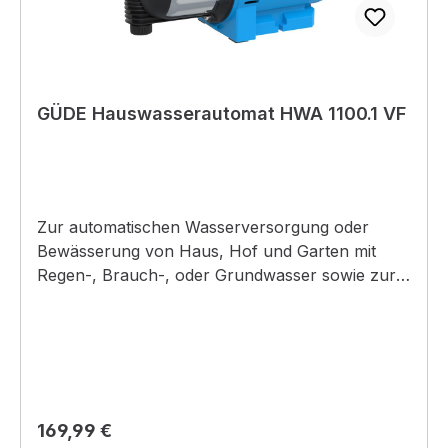
GÜDE Hauswasserautomat HWA 1100.1 VF
Zur automatischen Wasserversorgung oder
Bewässerung von Haus, Hof und Garten mit
Regen-, Brauch-, oder Grundwasser sowie zur
Förderung von Wasser aus Brunnen und
Zisternen.Produktdetails: - Pumpengehäuse
aus schlagfestem Kunststoff - mechanische
Dichtung - Wasserablassschraube - Laufrad
aus Noryl - LED Anzeige - ergonomischer
Tragegriff - Ein/Ausschalter - Thermoschutz
Regulärer Preis:
169,99 €
und Motorschutzschalter - integrierter