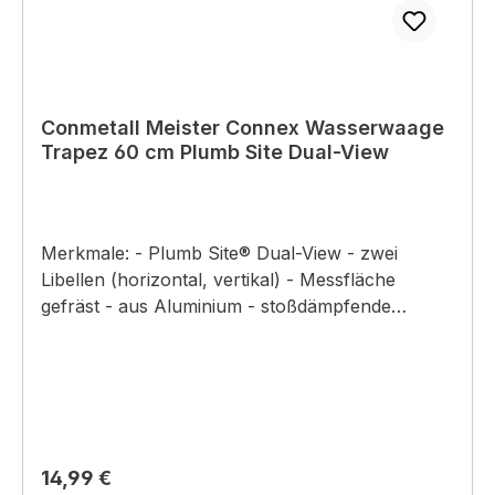
Conmetall Meister Connex Wasserwaage
Trapez 60 cm Plumb Site Dual-View
Merkmale: - Plumb Site® Dual-View - zwei
Libellen (horizontal, vertikal) - Messfläche
gefräst - aus Aluminium - stoßdämpfende
Schlagkappen - Maßgenauigkeit bei Normallage
+/- 0,5 mm/ m - Libellen UV-beständig und
stoßfest
Regulärer Preis:
14,99 €