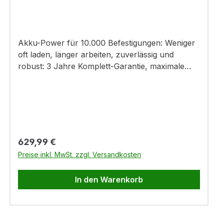
Akku-Power für 10.000 Befestigungen: Weniger
oft laden, länger arbeiten, zuverlässig und
robust: 3 Jahre Komplett-Garantie, maximale
Produktivität: Mindestens 8 mal schneller als
Dübeln für Serienbefestigungen, 100 Joule Extra
Power: Befestigungen in härtestem Stahl und
Spannbeton, Gelenke und Gesundheit schonen:
fast staubfrei, mit wenig Vibration befestigen,
geringer Anpressdruck: schnell und
Regulärer Preis:
629,99 €
ermüdungsfrei arbeiten, insbesondere überkopf,
Preise inkl. MwSt. zzgl. Versandkosten
keine Ausfallzeiten: bewährte und seit 30 Jahren
immer wieder perfektionierte Technologie
In den Warenkorb