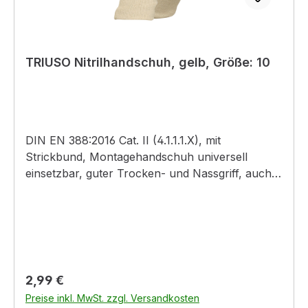
TRIUSO Nitrilhandschuh, gelb, Größe: 10
DIN EN 388:2016 Cat. II (4.1.1.1.X), mit
Strickbund, Montagehandschuh universell
einsetzbar, guter Trocken- und Nassgriff, auch
bei öligen und fettigen Kleinstteilen,Material:
Baumwolle, Beschichtung: 3/4 Nitril,Farbe:
beige, Beschichtung: gelb
Regulärer Preis:
2,99 €
Preise inkl. MwSt. zzgl. Versandkosten