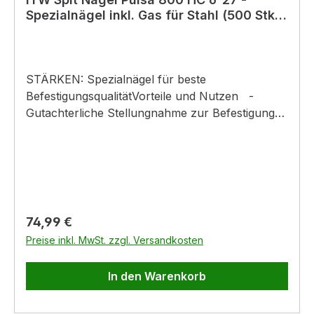
Spezialnägel inkl. Gas für Stahl (500 Stk.)
magaziniert
STÄRKEN: Spezialnägel für beste
BefestigungsqualitätVorteile und Nutzen -
Gutachterliche Stellungnahme zur Befestigung
leichter Trennwände nach DIN 4102-4 bzw mit
allgemeinem bauaufsichtlichen Prüfzeugnis -
Gutachterliche Stellungnahme zur Befestigung
von Kabelanlagen mit Funktionserhalt E30 bis
E90 nach DIN 4102-
12ProduktdetailsNutzungsklasse: Innenbereiche,
Regulärer Preis:
74,99 €
Serviceklasse 1Gefahrguthinweis: GHS 02:
Preise inkl. MwSt. zzgl. Versandkosten
Flamme H und P Sätze: H222: Extrem
entzündbares AerosolH229: Behälter steht unter
In den Warenkorb
Druck: Kann bei Erwärmung bersten.P102: Darf
nicht in die Hände von Kindern gelangen.P210: