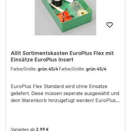
schützen und nicht Temperaturen über 50
°C/122 °F aussetzen.Nur für gewerbliche
Anwender
Allit Sortimentskasten EuroPlus Flex mit
Einsätze EuroPlus Insert
Farbe/Größe:
grün 45/4
Farbe/Größe:
grün 45/4
EuroPlus Flex Standard wird ohne Einsätze
geliefert. Diese müssen seperate ausgewählt und
dem Warenkorb hinzugefügt werden! EuroPlus
Flex: Material: Polypropylen/Polystyrol Farbe:
schwarz, transparent Außenmaß: 37 x 29,5 x 5,5
cm (B x T x H) Innenmaß: 32 x 21,6 x 4,5 cm (B
x T x H) Fächermaß: 2 Fächer 4,3 x 4,2 x 4,2
Varianten ab
2,99 €