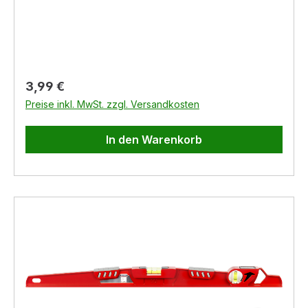
Passform und Griffsicherheit - angenehmer
Tragekomfort - Handrücken atmungsaktiv
Material: Nylon-Strickgewebe mit Nitril-
Mikroschaumbeschichtung Farbe: grau
Regulärer Preis:
3,99 €
Preise inkl. MwSt. zzgl. Versandkosten
In den Warenkorb