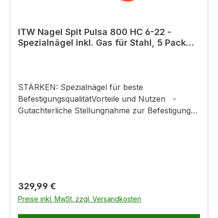
ITW Nagel Spit Pulsa 800 HC 6-22 -
Spezialnägel inkl. Gas für Stahl, 5 Pack
(2.500 Nägel)
STÄRKEN: Spezialnägel für beste
BefestigungsqualitätVorteile und Nutzen -
Gutachterliche Stellungnahme zur Befestigung
leichter Trennwände nach DIN 4102-4 bzw mit
allgemeinem bauaufsichtlichen Prüfzeugnis -
Gutachterliche Stellungnahme zur Befestigung
von Kabelanlagen mit Funktionserhalt E30 bis
E90 nach DIN 4102-
12ProduktdetailsNutzungsklasse: Innenbereiche,
Regulärer Preis:
329,99 €
Serviceklasse 1Gefahrguthinweis: GHS 02:
Preise inkl. MwSt. zzgl. Versandkosten
Flamme H und P Sätze: H222: Extrem
entzündbares AerosolH229: Behälter steht unter