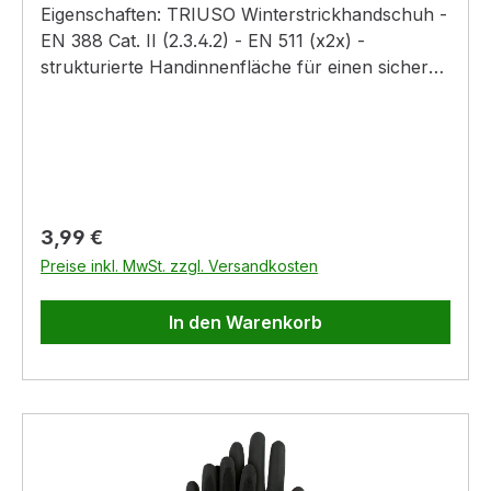
Eigenschaften: TRIUSO Winterstrickhandschuh -
EN 388 Cat. II (2.3.4.2) - EN 511 (x2x) -
strukturierte Handinnenfläche für einen sicheren
Griff auf nassen und trockenen Flächen - für
kühle Einsatzgebiete Farbe: orange
Regulärer Preis:
3,99 €
Preise inkl. MwSt. zzgl. Versandkosten
In den Warenkorb