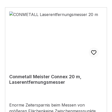
Von Hitze, heißen Oberflächen, Funken, offenen
Flammen und anderen Zündquellen fernhalten.
Nicht rauchen.P211: Nicht gegen offene Flamme
oder andere Zündquelle sprühen.P251: Nicht
durchstechen oder verbrennen, auch nicht nach
Gebrauch.P410+P412: Vor Sonnenbestrahlung
schützen und nicht Temperaturen über 50
°C/122 °F aussetzen.Nur für gewerbliche
Anwender
Conmetall Meister Connex 20 m,
Laserentfernungsmesser
Enorme Zeitersparnis beim Messen von
größeren Flächenkeine Zwischenmesspunkte