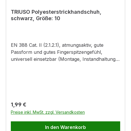
TRIUSO Polyesterstrickhandschuh,
schwarz, Größe: 10
EN 388 Cat. II (2.1.2.1), atmungsaktiv, gute
Passform und gutes Fingerspitzengefühl,
universell einsetzbar (Montage, Instandhaltung,
etc.) Material: Polyestergewebe (13 Gauge) mit
elastische Latexbeschichtung Farbe: schwarz
Regulärer Preis:
1,99 €
Preise inkl. MwSt. zzgl. Versandkosten
In den Warenkorb