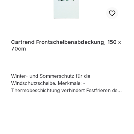
°C/122 °F aussetzen.Nur für gewerbliche
Anwender
Cartrend Frontscheibenabdeckung, 150 x
70cm
Winter- und Sommerschutz für die
Windschutzscheibe. Merkmale: -
Thermobeschichtung verhindert Festfrieren der
Scheibenwischer - universell passend - inklusive
Lasche zum Festklemmen in der Tür - sehr
strapazierfähig - verstärkter Rand. -
Abdeckfläche ca. 150 x 70 cm