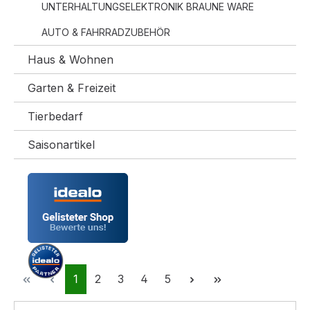
UNTERHALTUNGSELEKTRONIK BRAUNE WARE
AUTO & FAHRRADZUBEHÖR
Haus & Wohnen
Garten & Freizeit
Tierbedarf
Saisonartikel
Seite
Seite
Seite
Seite
Seite
1
2
3
4
5