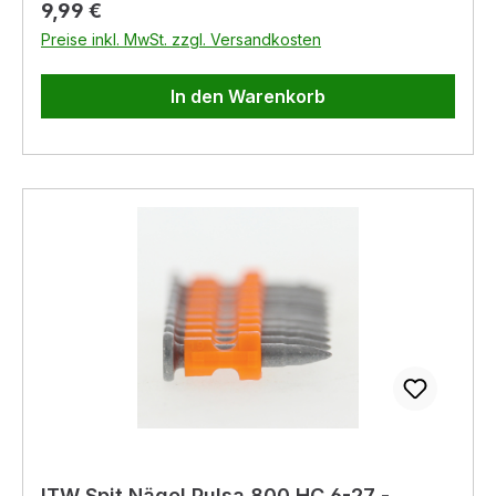
Regulärer Preis:
9,99 €
Preise inkl. MwSt. zzgl. Versandkosten
In den Warenkorb
ITW Spit Nägel Pulsa 800 HC 6-27 -