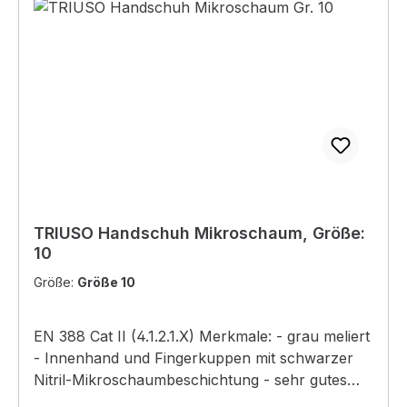
oder andere Zündquelle sprühen.P251: Nicht
durchstechen oder verbrennen, auch nicht nach
Gebrauch.P410+P412: Vor Sonnenbestrahlung
schützen und nicht Temperaturen über 50
°C/122 °F aussetzen.Nur für gewerbliche
Anwender
TRIUSO Handschuh Mikroschaum, Größe:
10
Größe:
Größe 10
EN 388 Cat II (4.1.2.1.X) Merkmale: - grau meliert
- Innenhand und Fingerkuppen mit schwarzer
Nitril-Mikroschaumbeschichtung - sehr gutes
Tastgefühl - hohe Abriebfestigkeit - sehr gute