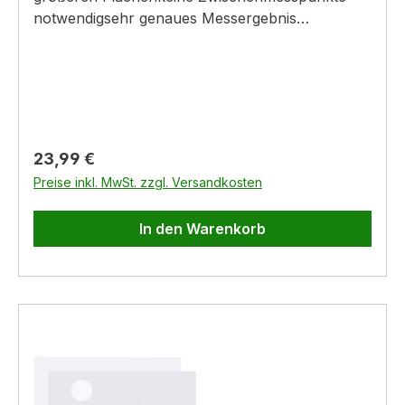
notwendigsehr genaues Messergebnis
Lieferumfang inkl. 2x AAA Batterie
Regulärer Preis:
23,99 €
Preise inkl. MwSt. zzgl. Versandkosten
In den Warenkorb