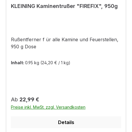
KLEINING Kaminentrußer "FIREFIX", 950g
Rußentferner f ür alle Kamine und Feuerstellen,
950 g Dose
Inhalt:
0.95 kg
(24,20 € / 1 kg)
Regulärer Preis:
Ab
22,99 €
Preise inkl. MwSt. zzgl. Versandkosten
Details