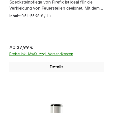
Specksteinpflege von Firefix ist ideal für die
Verkleidung von Feuerstellen geeignet. Mit dem
Reiniger können offenporige Natursteine und
Inhalt:
0.5 l
(55,98 € / 1 l)
Specksteine aller Art behandelt werden. Die
Kaminpflege erneuert abgenutzte matte stellen
und schützt vor erneuten Verschmutzungen. Die
Natur- und Specksteinpflege von Firefix verhilft
Kaminverkleidungen zu neuem Glanz.
Regulärer Preis:
Ab
27,99 €
Preise inkl. MwSt. zzgl. Versandkosten
Details