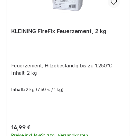
KLEINING FireFix Feuerzement, 2 kg
Feuerzement, Hitzebeständig bis zu 1.250°C
Inhalt: 2 kg
Inhalt:
2 kg
(7,50 € / 1 kg)
Regulärer Preis:
14,99 €
Preise inkl. MwSt. zzgl. Versandkosten