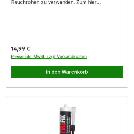
Rauchrohen zu verwenden. Zum hier
angebotenen Bürstenaufsatz ist der Bürstenstiel
noch separat zu bestellen.- Durchmesser
Aufsatz = 125 mm- Bürstenaufsatz für
Bürstenstiel- Gewinde M12- Stiel muss
separat dazubestellt werden
Regulärer Preis:
14,99 €
Preise inkl. MwSt. zzgl. Versandkosten
In den Warenkorb