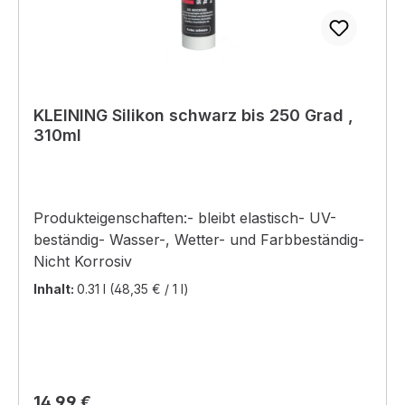
KLEINING Silikon schwarz bis 250 Grad ,
310ml
Produkteigenschaften:- bleibt elastisch- UV-
beständig- Wasser-, Wetter- und Farbbeständig-
Nicht Korrosiv
Inhalt:
0.31 l
(48,35 € / 1 l)
Regulärer Preis:
14,99 €