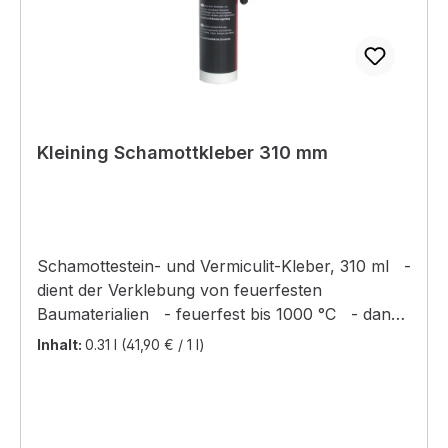
Kleining Schamottkleber 310 mm
Schamottestein- und Vermiculit-Kleber, 310 ml -
dient der Verklebung von feuerfesten
Baumaterialien - feuerfest bis 1000 °C - dank
Kartusche optimal dosierbar - Mischung aus
Inhalt:
0.31 l
(41,90 € / 1 l)
Wasserglas und anorganischen Füllstoffen