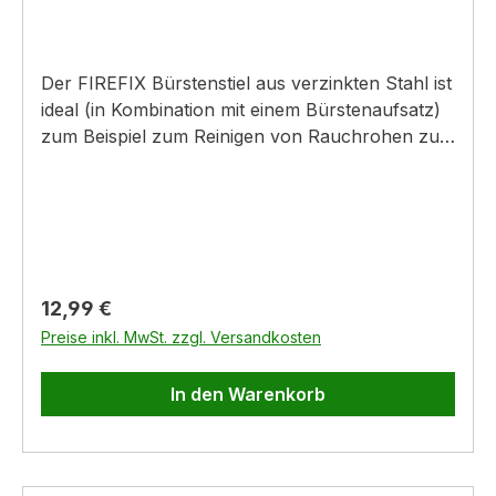
Der FIREFIX Bürstenstiel aus verzinkten Stahl ist
ideal (in Kombination mit einem Bürstenaufsatz)
zum Beispiel zum Reinigen von Rauchrohen zu
verwenden. Zum hier angebotenen Stiel ist der
Bürstenaufsatz noch separat zu bestellen.-
Gewinde M12- Bürstenstiel für
Bürstenaufsatz- Aufsatz muss separat
dazubestellt werden
Regulärer Preis:
12,99 €
Preise inkl. MwSt. zzgl. Versandkosten
In den Warenkorb