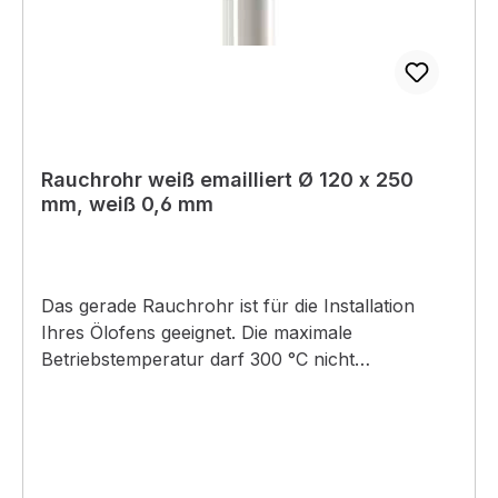
Rauchrohr weiß emailliert Ø 120 x 250
mm, weiß 0,6 mm
Das gerade Rauchrohr ist für die Installation
Ihres Ölofens geeignet. Die maximale
Betriebstemperatur darf 300 °C nicht
überschreiten. Das Metallrohr mit einem
Durchmesser von 120 mm ist hitzebeständig
emailliert. Wählen Sie die passende Farbe und
Länge aus: Weiß oder Bronzefarben in 250, 500
oder 1000 mm Länge. Für eine angemessene