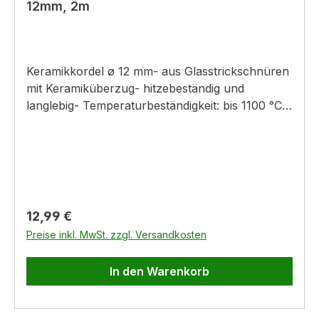
12mm, 2m
Keramikkordel ø 12 mm- aus Glasstrickschnüren
mit Keramiküberzug- hitzebeständig und
langlebig- Temperaturbeständigkeit: bis 1100 °C-
inkl. feuerfestem Spezialkleber (17 ml)
Regulärer Preis:
12,99 €
Preise inkl. MwSt. zzgl. Versandkosten
In den Warenkorb