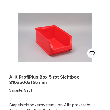
Standard wird ohne Einsätze geliefert! Diese
müssen seperate ausgewählt und dem
Warenkorb hinzugefügt werden! 45-1 rot:
Außenmaße: 54 x 54 x 45 mm Innenmaße: 48 x
48 x 42 mm 45-2 gelb Außenmaße: 54 x 108 x
45 mm Innenmaße: 48 x 101 x 42 mm 45-3 blau
Außenmaße: 108 x 108 x45 mm Innenmaße: 105
x 105 x432 mm 45-4 grün Außenmaße: 108 x
162 x 45 mm Innenmaße: 101 x 155 x 42 mm Alle
Einsätze können auch einzeln bestellt werden.
Allit ProfiPlus Box 5 rot Sichtbox
310x500x165 mm
Variante:
5 rot
Stapelsichtboxensystem von Allit praktisch: