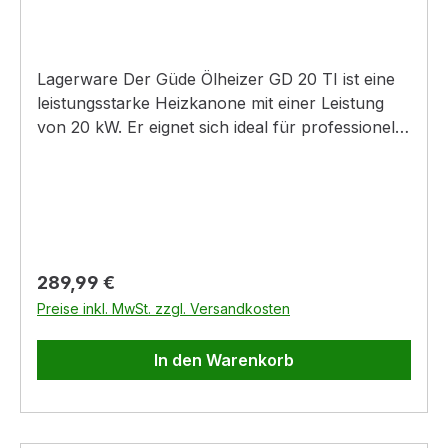
Lagerware Der Güde Ölheizer GD 20 TI ist eine
leistungsstarke Heizkanone mit einer Leistung
von 20 kW. Er eignet sich ideal für professionelle
Anwendungen im Bauwesen, der Landwirtschaft
und in gut belüfteten Lagerräumen, in denen
eine konstante und gehaltene Temperatur
erforderlich ist. Dieses Ölheizgebläse verfügt
über einen integrierten Thermostat, der den
automatischen Betrieb ermöglicht. Bei zu
Regulärer Preis:
289,99 €
starkem Temperaturabfall sorgt die
Preise inkl. MwSt. zzgl. Versandkosten
elektronische Zündung für eine automatische
Wiederentzündung. Der Ölheizer ist mit einem
In den Warenkorb
Edelstahlbrenner und einem robusten
Edelstahlgehäuse ausgestattet. Dank des
Tragegriffs lässt er sich einfach transportieren.
Bitte beachten Sie, dass dieser Ölheizer nicht für