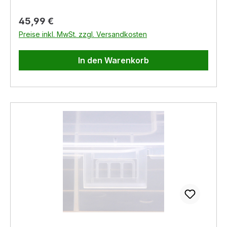
Nur im Freien und entfernt von brennbaren
Materialien verwenden
Regulärer Preis:
45,99 €
Preise inkl. MwSt. zzgl. Versandkosten
In den Warenkorb