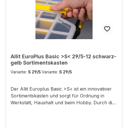
sind aus widerstandsfähigem Metall gefertigt. Um
ergonomisch und angenehm arbeiten zu
können, kann der Kettensägebock auf drei
verschiedene Arbeitshöhen eingestellt werden:
auf 680 mm, 640 mm und 600 mm.
Allit EuroPlus Basic >S< 29/5-12 schwarz-
gelb Sortimentskasten
Variante:
S 29/5
Variante:
S 29/5
Der Allit Europlus Basic >S< ist ein innovativer
Sortimentskasten und sorgt für Ordnung in
Werkstatt, Haushalt und beim Hobby. Durch die
feste / flexible Einteilung der Fächer ergibt sich
eine Vielzahl von Anwendungsmöglichkeiten.
Der neuartige Flügeldeckel in Rasteroptik ist mit