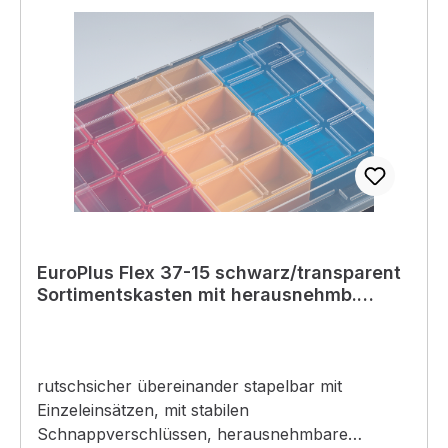
den Einsatz in geschlossenen Räumen geeignet
ist. Als Brennstoff wird Diesel verwendet. •
Befeuerung mit Diesel• Edelstahlbrenner•
Tragegriff• integrierter Thermostat•
automatische elektronische
ZündungEinsatzgebiet: zum Heizen und
Trocknen im Bauwesen, Landwirtschaft,
LagerräumeAchtung: Nur in gut gelüfteten
Räumen verwenden
EuroPlus Flex 37-15 schwarz/transparent
Sortimentskasten mit herausnehmb.
Boxen
rutschsicher übereinander stapelbar mit
Einzeleinsätzen, mit stabilen
Schnappverschlüssen, herausnehmbare