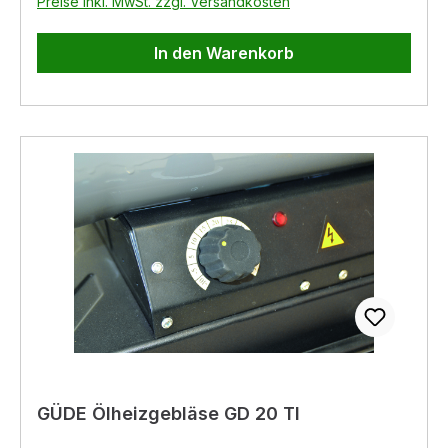
Preise inkl. MwSt. zzgl. Versandkosten
geliefert! Diese können Sie seperat bei uns
bestellen. Folgende Einsätze haben wir vorrätig:
In den Warenkorb
45-1 rot: Außenmaße: 54 x 54 x 45 mm
Innenmaße: 48 x 48 x 42 mm 45-2 gelb
Außenmaße: 54 x 108 x 45 mm Innenmaße: 48
x 101 x 42 mm 45-3 blau Außenmaße: 108 x 108
x45 mm Innenmaße: 105 x 105 x432 mm 45-4
grün Außenmaße: 108 x 162 x 45 mm
Innenmaße: 101 x 155 x 42 mm
GÜDE Ölheizgebläse GD 20 TI