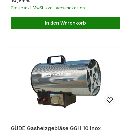
16,99 €
KlebeetikettEinsatz mit 3 Fächern für
Preise inkl. MwSt. zzgl. Versandkosten
Schraubendreher, Zollstock etc., passend zu
EuroPlus Depot 37
In den Warenkorb
GÜDE Gasheizgebläse GGH 10 Inox