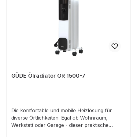
Kleinteilestapelbar: sichere Stapelung
möglichWandmontage: Sicherheit & Platz durch
4-Punkt-Wandmontagesicher: Schubladen
gegen Herausfallen gesichertvariabel:
Individuelle Einteilung der Schubladen
GÜDE Ölradiator OR 1500-7
Die komfortable und mobile Heizlösung für
diverse Örtlichkeiten. Egal ob Wohnraum,
Werkstatt oder Garage - dieser praktische
Ölradiator sorgt überall für