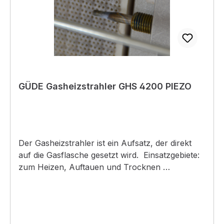
GÜDE Gasheizstrahler GHS 4200 PIEZO
Der Gasheizstrahler ist ein Aufsatz, der direkt
auf die Gasflasche gesetzt wird. Einsatzgebiete:
zum Heizen, Auftauen und Trocknen
Produktdetails:• rostfreier Reflektor• Flaschen
mit 5 oder 11 kg• Flaschenhalterung•
Gasanschluss• Piezozündung•
Thermosicherheitselement• SchutzgitteAchtung: