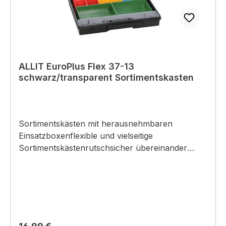
ALLIT EuroPlus Flex 37-13
schwarz/transparent Sortimentskasten
Sortimentskästen mit herausnehmbaren
Einsatzboxenflexible und vielseitige
Sortimentskästenrutschsicher übereinander
stapelbar mit sinnvoll dimensionierten
EinzeleinsätzenTransparenter Deckel mit
Stabilen Schnappverschlüssensichere
Sortierung: herausnehmbare Einsatzboxen
schließen fest mit transparentem Deckel abfreie
Grifffläche zur Beschriftung mittels
Regulärer Preis: