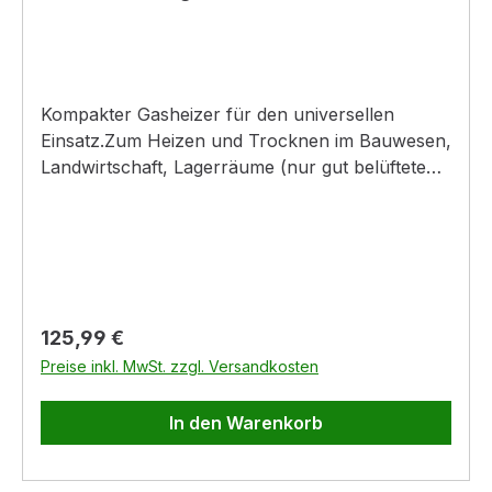
Kompakter Gasheizer für den universellen
Einsatz.Zum Heizen und Trocknen im Bauwesen,
Landwirtschaft, Lagerräume (nur gut belüftete
Räume). Nicht für geschlossene Räume geeignet.
Für Propan- und
Butangas.Ausstattung:Edelstahlbrennerkomplett
mit Schlauch (1,5
m)DruckmindererPiezzozündungEdelstahlgehäu
se
Regulärer Preis:
125,99 €
Preise inkl. MwSt. zzgl. Versandkosten
In den Warenkorb