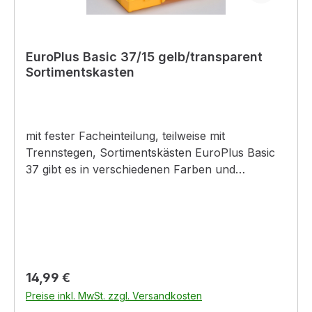
EuroPlus Basic 37/15 gelb/transparent
Sortimentskasten
mit fester Facheinteilung, teilweise mit
Trennstegen, Sortimentskästen EuroPlus Basic
37 gibt es in verschiedenen Farben und
Fächervarianten, feste Einteilung, Fächer
schließen fest mit transparentem Deckel ab, freie
Grifffläche zur Beschriftung mittels Klebeetikett
Regulärer Preis:
14,99 €
Preise inkl. MwSt. zzgl. Versandkosten