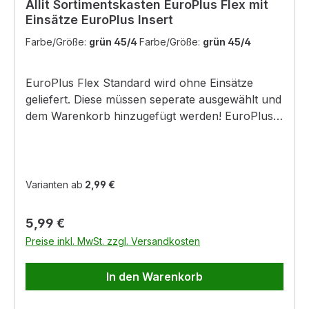
Allit Sortimentskasten EuroPlus Flex mit
Einsätze EuroPlus Insert
Farbe/Größe:
grün 45/4
Farbe/Größe:
grün 45/4
EuroPlus Flex Standard wird ohne Einsätze
geliefert. Diese müssen seperate ausgewählt und
dem Warenkorb hinzugefügt werden! EuroPlus
Flex: Material: Polypropylen/Polystyrol Farbe:
schwarz, transparent Außenmaß: 37 x 29,5 x 5,5
cm (B x T x H) Innenmaß: 32 x 21,6 x 4,5 cm (B
x T x H) Fächermaß: 2 Fächer 4,3 x 4,2 x 4,2
Varianten ab
2,99 €
cm (B x T x H) 1 Fach 24,6 x 1,6 x 4,2 cm (B x T
x H) 1 Fach 32 x 21,6 x 4,5 cm (B x T x H) - für
Regulärer Preis:
5,99 €
herausnehmbaren Einsatzboxen - stabilen
Preise inkl. MwSt. zzgl. Versandkosten
Schnappverschlüsse - Einsatzboxen in
verschieden Größen erhältlich - Skalen-Einsatz
In den Warenkorb
mit cm/inch - recyclingfähiges und
hochschlagfestes Material EuroPlus Flex