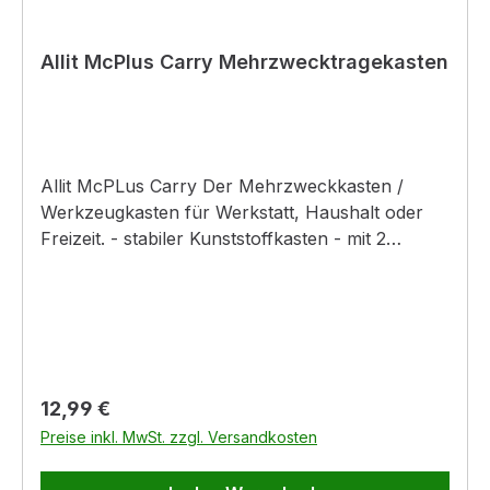
Allit McPlus Carry Mehrzwecktragekasten
Allit McPLus Carry Der Mehrzweckkasten /
Werkzeugkasten für Werkstatt, Haushalt oder
Freizeit. - stabiler Kunststoffkasten - mit 2
offenen Stauflächen - robuster und
ergonomischer Bügelgriff aus Aluminium -
erweiterbar mit EuroPlus Insert (nicht im
Lieferumfang enthalten) - enthält praktische
Skalen mit cm/inch an den Fächern - stapelbar 2
Fächer je: 325 x 100 x 110 mm
Regulärer Preis:
12,99 €
Preise inkl. MwSt. zzgl. Versandkosten