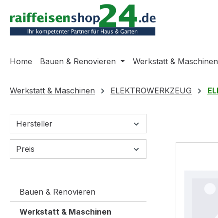
m Hauptinhalt springen
Zur Suche springen
Zur Hauptnavigation springen
Home
Bauen & Renovieren
Werkstatt & Maschinen
Werkstatt & Maschinen
ELEKTROWERKZEUG
EL
Hersteller
Preis
Bauen & Renovieren
Werkstatt & Maschinen