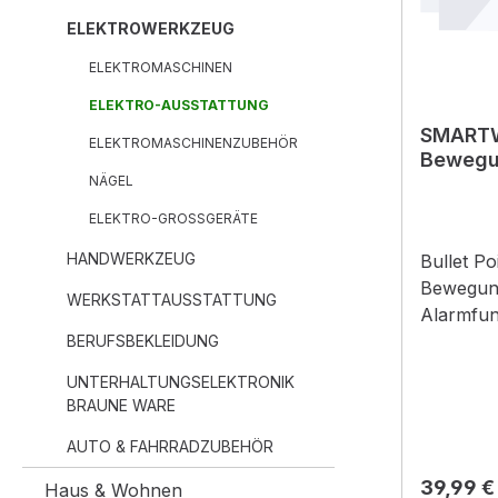
ELEKTROWERKZEUG
ELEKTROMASCHINEN
ELEKTRO-AUSSTATTUNG
SMART
ELEKTROMASCHINENZUBEHÖR
Bewegu
NÄGEL
dB 30m
ELEKTRO-GROSSGERÄTE
HANDWERKZEUG
Bullet P
Bewegun
WERKSTATTAUSSTATTUNG
Alarmfunk
Übertrag
BERUFSBEKLEIDUNG
Distanze
UNTERHALTUNGSELEKTRONIK
Entdecku
BRAUNE WARE
Befestig
AUTO & FAHRRADZUBEHÖR
Energieq
Reguläre
39,99 €
Haus & Wohnen