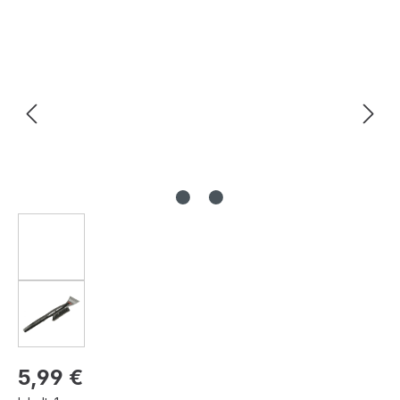
Bildergalerie überspringen
Regulärer Preis:
5,99 €