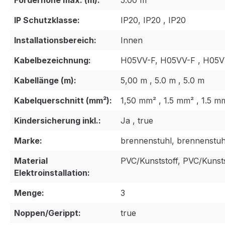
Förderhöhe max. (m):
5.00 m
IP Schutzklasse:
IP20, IP20 , IP20
Installationsbereich:
Innen
Kabelbezeichnung:
H05VV-F, H05VV-F , H05V
Kabellänge (m):
5,00 m , 5.0 m , 5.0 m
Kabelquerschnitt (mm²):
1,50 mm² , 1.5 mm² , 1.5 m
Kindersicherung inkl.:
Ja , true
Marke:
brennenstuhl, brennenstuh
Material
PVC/Kunststoff, PVC/Kunsts
Elektroinstallation:
Menge:
3
Noppen/Gerippt:
true