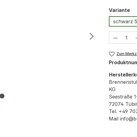
au
Variante
schwarz 
Produkt
Zum Merkze
Produktnu
Herstellerk
Brennenstu
KG
Seestraße 1
72074 Tübi
Tel. +49 70
Mail info@b