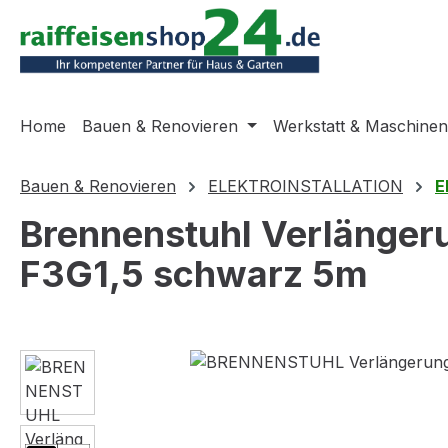
m Hauptinhalt springen
Zur Suche springen
Zur Hauptnavigation springen
Home
Bauen & Renovieren
Werkstatt & Maschinen
Bauen & Renovieren
ELEKTROINSTALLATION
E
Brennenstuhl Verlänge
F3G1,5 schwarz 5m
Bildergalerie überspringen