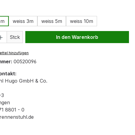
swählen
5m
weiss 3m
weiss 5m
weiss 10m
 Anzahl: Gib den gewünschten Wert ein 
Stck
In den Warenkorb
ttel hinzufügen
mmer:
00520096
ontakt:
hl Hugo GmbH & Co.
-3
ngen
71 8801 - 0
rennenstuhl.de