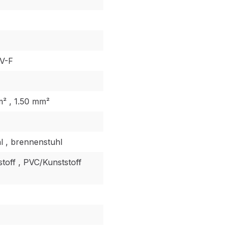
V-F
m² , 1.50 mm²
l , brennenstuhl
toff , PVC/Kunststoff