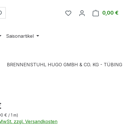
0,00 €
Ware
Saisonartikel
BRENNENSTUHL HUGO GMBH & CO. KG - TÜBING
eis:
€
00 € / 1 m)
. MwSt. zzgl. Versandkosten