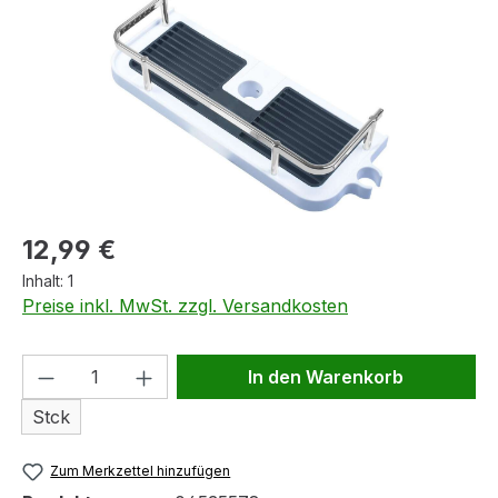
Regulärer Preis:
12,99 €
Inhalt:
1
Preise inkl. MwSt. zzgl. Versandkosten
Produkt Anzahl: Gib den gewünschten We
In den Warenkorb
Stck
Zum Merkzettel hinzufügen