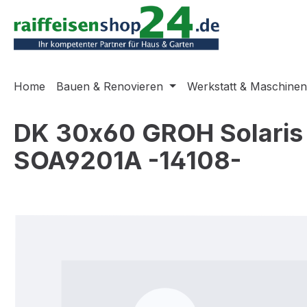
m Hauptinhalt springen
Zur Suche springen
Zur Hauptnavigation springen
Home
Bauen & Renovieren
Werkstatt & Maschinen
DK 30x60 GROH Solaris b
SOA9201A -14108-
Bildergalerie überspringen