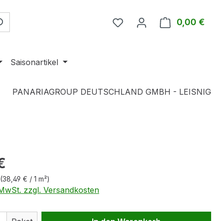
0,00 €
Ware
Saisonartikel
PANARIAGROUP DEUTSCHLAND GMBH - LEISNIG
eis:
€
(38,49 € / 1 m²)
. MwSt. zzgl. Versandkosten
 Anzahl: Gib den gewünschten Wert ein 