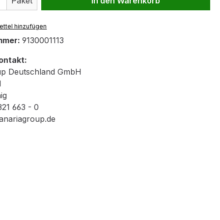
Paket
In den Warenkorb
ttel hinzufügen
mmer:
9130001113
ontakt:
up Deutschland GmbH
1
ig
321 663 - 0
anariagroup.de