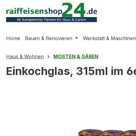
m Hauptinhalt springen
Zur Suche springen
Zur Hauptnavigation springen
Home
Bauen & Renovieren
Werkstatt & Maschinen
Haus & Wohnen
MOSTEN & GÄREN
Einkochglas, 315ml im 6
Bildergalerie überspringen