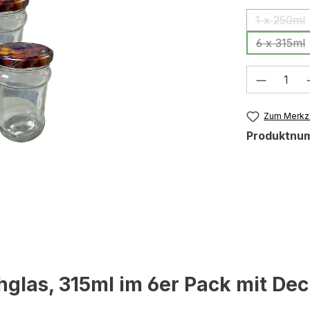
1 x 250ml
(Diese 
6 x 315ml
(Diese
Produkt
Zum Merkze
Produktnu
glas, 315ml im 6er Pack mit Dec