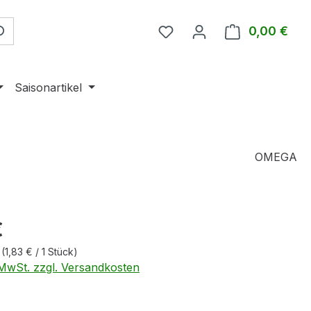
0,00 €
Ware
Saisonartikel
OMEGA
eis:
€
k
(1,83 € / 1 Stück)
. MwSt. zzgl. Versandkosten
swählen