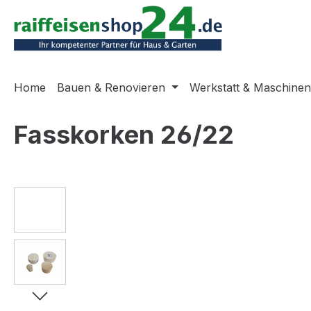
m Hauptinhalt springen
Zur Suche springen
Zur Hauptnavigation springen
Home
Bauen & Renovieren
Werkstatt & Maschinen
Fasskorken 26/22
Bildergalerie überspringen