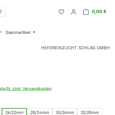
0,00 €
Ware
Saisonartikel
HEFEREINZUCHT SCHLAG GMBH
eis:
. MwSt. zzgl. Versandkosten
ählen
26/22mm
28/24mm
30/26mm
32/28mm