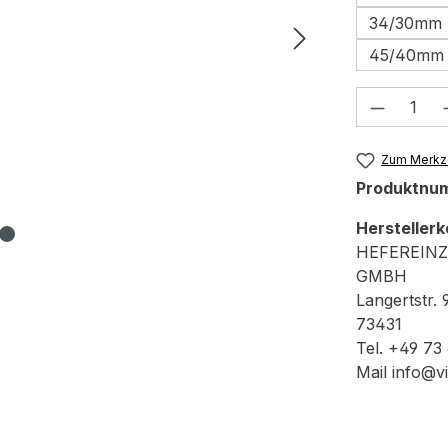
34/30mm
45/40mm
Produkt
Zum Merkze
Produktnu
Herstellerk
HEFEREIN
GMBH
Langertstr. 
73431
Tel. +49 73
Mail info@v