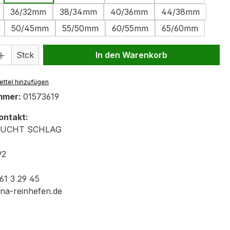
36/32mm
38/34mm
40/36mm
44/38mm
50/45mm
55/50mm
60/55mm
65/60mm
 Anzahl: Gib den gewünschten Wert ein 
Stck
In den Warenkorb
ttel hinzufügen
mmer:
01573619
ontakt:
ZUCHT SCHLAG
92
 61 3 29 45
ina-reinhefen.de