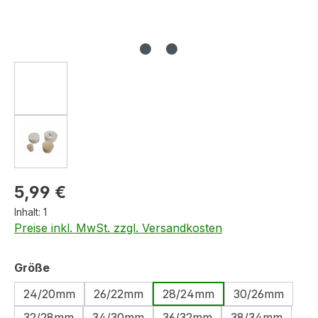
Regulärer Preis:
5,99 €
Inhalt:
1
Preise inkl. MwSt. zzgl. Versandkosten
auswählen
Größe
24/20mm
26/22mm
28/24mm
30/26mm
32/28mm
34/30mm
36/32mm
38/34mm