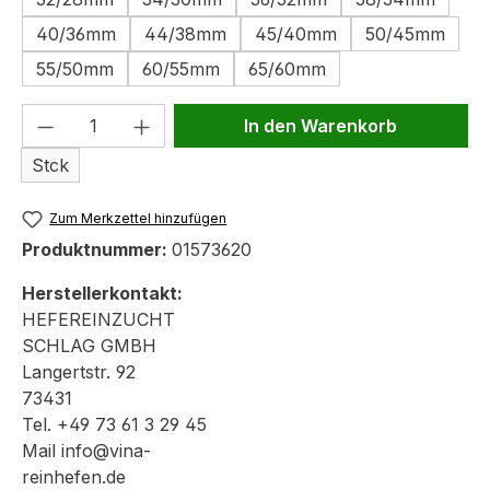
40/36mm
44/38mm
45/40mm
50/45mm
55/50mm
60/55mm
65/60mm
Produkt Anzahl: Gib den gewünschten We
In den Warenkorb
Stck
Zum Merkzettel hinzufügen
Produktnummer:
01573620
Herstellerkontakt:
HEFEREINZUCHT
SCHLAG GMBH
Langertstr. 92
73431
Tel. +49 73 61 3 29 45
Mail info@vina-
reinhefen.de