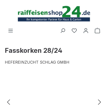
Zum Hauptinhalt springen
Ware
Fasskorken 28/24
HEFEREINZUCHT SCHLAG GMBH
Bildergalerie überspringen