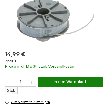
Regulärer Preis:
14,99 €
Inhalt:
1
Preise inkl. MwSt. zzgl. Versandkosten
Produkt Anzahl: Gib den gewünschten We
In den Warenkorb
Stck
Zum Merkzettel hinzufügen