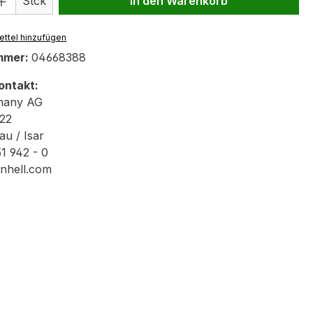
Stck
In den Warenkorb
ttel hinzufügen
mmer:
04668388
ontakt:
rmany AG
22
u / Isar
1 942 - 0
inhell.com