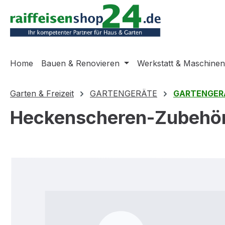
m Hauptinhalt springen
Zur Suche springen
Zur Hauptnavigation springen
Home
Bauen & Renovieren
Werkstatt & Maschinen
Garten & Freizeit
GARTENGERÄTE
GARTENGER
Heckenscheren-Zubehör
Bildergalerie überspringen