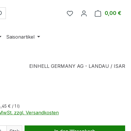
0,00 €
Ware
Saisonartikel
EINHELL GERMANY AG - LANDAU / ISAR
eis:
,45 € / 1 l)
. MwSt. zzgl. Versandkosten
 Anzahl: Gib den gewünschten Wert ein 