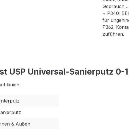
Gebrauch …
+ P340: BEI
für ungehin
P362: Konta
zuführen.
st USP Universal-Sanierputz 0-
chtlinien
nterputz
anierputz
nnen & Außen