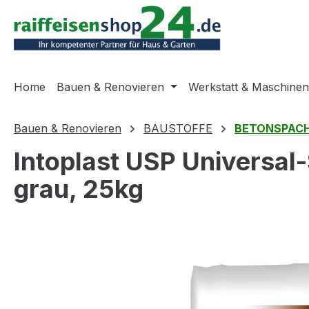
m Hauptinhalt springen
Zur Suche springen
Zur Hauptnavigation springen
Home
Bauen & Renovieren
Werkstatt & Maschinen
Bauen & Renovieren
BAUSTOFFE
BETONSPACH
Intoplast USP Universal
grau, 25kg
Bildergalerie überspringen