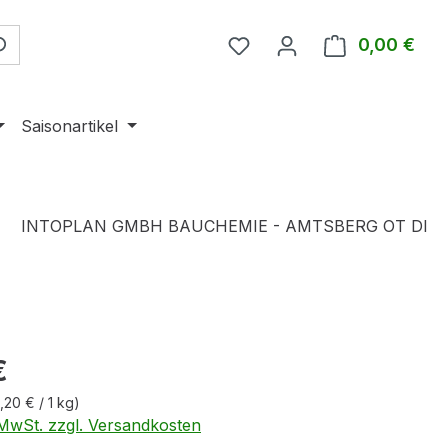
0,00 €
Ware
Saisonartikel
INTOPLAN GMBH BAUCHEMIE - AMTSBERG OT DI
eis:
€
1,20 € / 1 kg)
. MwSt. zzgl. Versandkosten