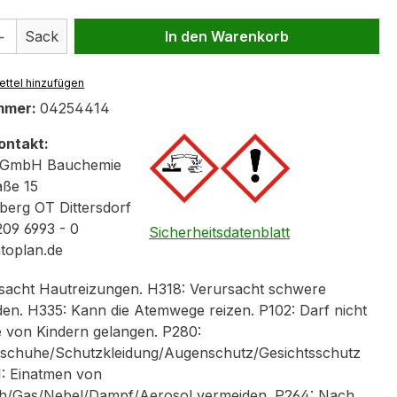
 Anzahl: Gib den gewünschten Wert ein 
Sack
In den Warenkorb
ttel hinzufügen
mmer:
04254414
ontakt:
GmbH Bauchemie
aße 15
erg OT Dittersdorf
209 6993 - 0
Sicherheitsdatenblatt
ntoplan.de
sacht Hautreizungen. H318: Verursacht schwere
n. H335: Kann die Atemwege reizen. P102: Darf nicht
e von Kindern gelangen. P280:
schuhe/Schutzkleidung/Augenschutz/Gesichtsschutz
1: Einatmen von
h/Gas/Nebel/Dampf/Aerosol vermeiden. P264: Nach