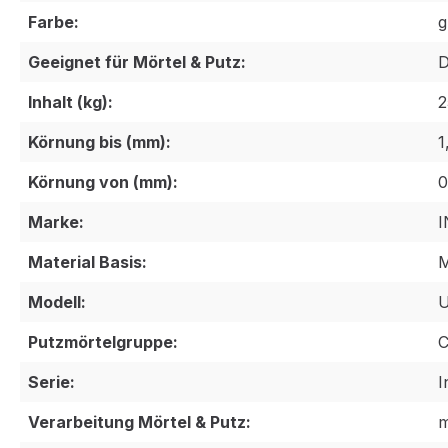
Farbe:
g
Geeignet für Mörtel & Putz:
D
Inhalt (kg):
2
Körnung bis (mm):
1
Körnung von (mm):
0
Marke:
Material Basis:
M
Modell:
Putzmörtelgruppe:
C
Serie:
I
Verarbeitung Mörtel & Putz:
m