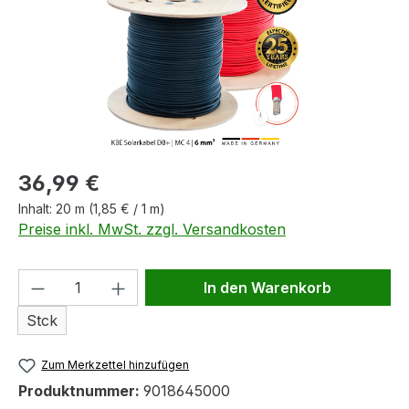
Regulärer Preis:
36,99 €
Inhalt:
20 m
(1,85 € / 1 m)
Preise inkl. MwSt. zzgl. Versandkosten
Produkt Anzahl: Gib den gewünschten We
In den Warenkorb
Stck
Zum Merkzettel hinzufügen
Produktnummer:
9018645000