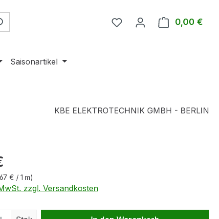
0,00 €
Ware
Saisonartikel
KBE ELEKTROTECHNIK GMBH - BERLIN
eis:
€
,67 € / 1 m)
. MwSt. zzgl. Versandkosten
 Anzahl: Gib den gewünschten Wert ein 