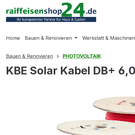
m Hauptinhalt springen
Zur Suche springen
Zur Hauptnavigation springen
Home
Bauen & Renovieren
Werkstatt & Maschinen
Bauen & Renovieren
PHOTOVOLTAIK
KBE Solar Kabel DB+ 6,
Bildergalerie überspringen