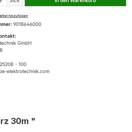
Stck
In den Warenkorb
ttel hinzufügen
mmer:
9018646000
ontakt:
otechnik GmbH
 8
n
 25208 - 100
be-elektrotechnik.com
arz 30m "