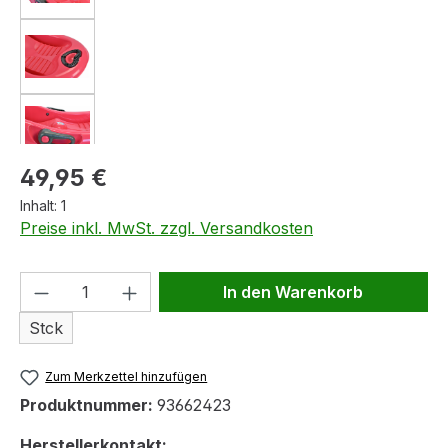
Regulärer Preis:
49,95 €
Inhalt:
1
Preise inkl. MwSt. zzgl. Versandkosten
Produkt Anzahl: Gib den gewünschten We
In den Warenkorb
Stck
Zum Merkzettel hinzufügen
Produktnummer:
93662423
Herstellerkontakt: