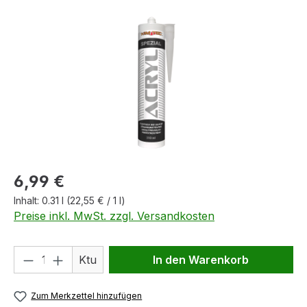
Bildergalerie überspringen
Regulärer Preis:
6,99 €
Inhalt:
0.31 l
(22,55 € / 1 l)
Preise inkl. MwSt. zzgl. Versandkosten
Produkt Anzahl: Gib den gewünschten We
Ktu
In den Warenkorb
Zum Merkzettel hinzufügen