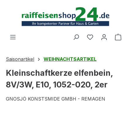
Zum Hauptinhalt springen
Ware
Saisonartikel
WEIHNACHTSARTIKEL
Kleinschaftkerze elfenbein,
8V/3W, E10, 1052-020, 2er
GNOSJÖ KONSTSMIDE GMBH - REMAGEN
Bildergalerie überspringen