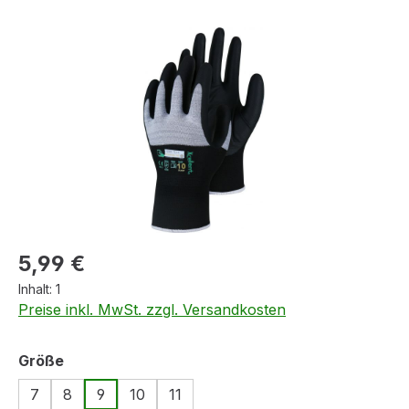
Bildergalerie überspringen
Regulärer Preis:
5,99 €
Inhalt:
1
Preise inkl. MwSt. zzgl. Versandkosten
auswählen
Größe
7
8
9
10
11