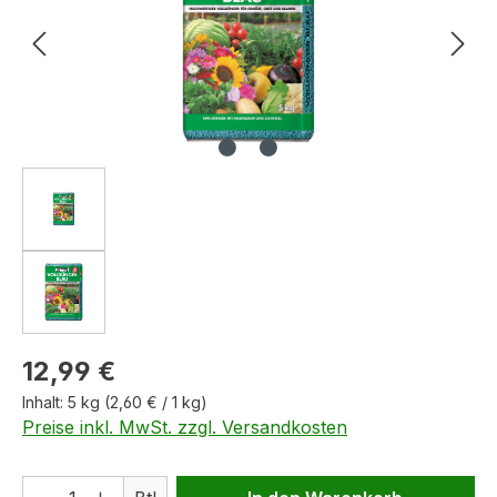
Regulärer Preis:
12,99 €
Inhalt:
5 kg
(2,60 € / 1 kg)
Preise inkl. MwSt. zzgl. Versandkosten
Produkt Anzahl: Gib den gewünschten We