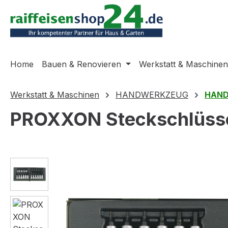
m Hauptinhalt springen
Zur Suche springen
Zur Hauptnavigation springen
Home
Bauen & Renovieren
Werkstatt & Maschinen
Werkstatt & Maschinen
HANDWERKZEUG
HAND
PROXXON Steckschlüssels
Bildergalerie überspringen