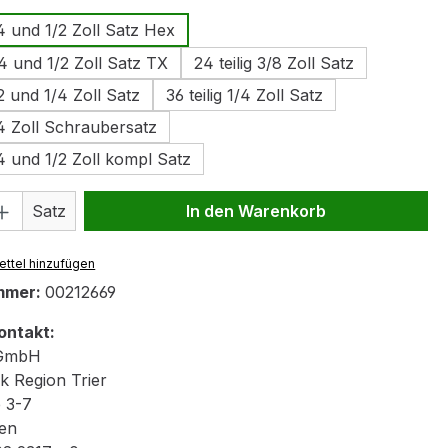
1/4 und 1/2 Zoll Satz Hex
1/4 und 1/2 Zoll Satz TX
24 teilig 3/8 Zoll Satz
/2 und 1/4 Zoll Satz
36 teilig 1/4 Zoll Satz
1/4 Zoll Schraubersatz
1/4 und 1/2 Zoll kompl Satz
 Anzahl: Gib den gewünschten Wert ein 
Satz
In den Warenkorb
ttel hinzufügen
mmer:
00212669
ontakt:
GmbH
k Region Trier
e 3-7
en