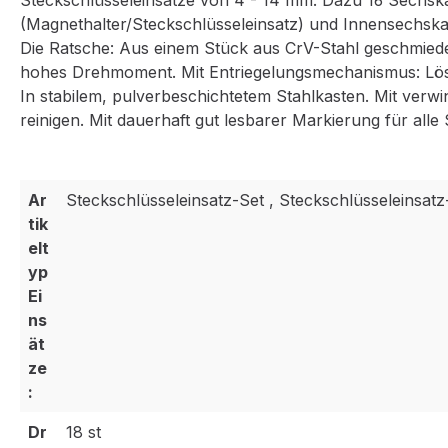
Steckschlüsseleinsätze von 4 - 14 mm. Dazu 16 Sechska
(Magnethalter/Steckschlüsseleinsatz) und Innensechskan
Die Ratsche: Aus einem Stück aus CrV-Stahl geschmiede
hohes Drehmoment. Mit Entriegelungsmechanismus: Lö
In stabilem, pulverbeschichtetem Stahlkasten. Mit verw
reinigen. Mit dauerhaft gut lesbarer Markierung für alle
Ar
Steckschlüsseleinsatz-Set , Steckschlüsseleinsatz
tik
elt
yp
Ei
ns
ät
ze
:
Dr
18 st