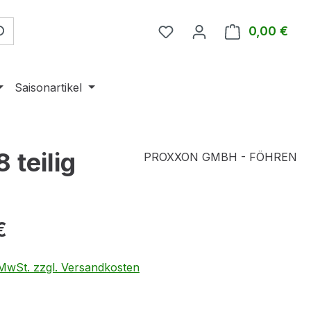
0,00 €
Ware
Saisonartikel
teilig
PROXXON GMBH - FÖHREN
eis:
€
. MwSt. zzgl. Versandkosten
swählen