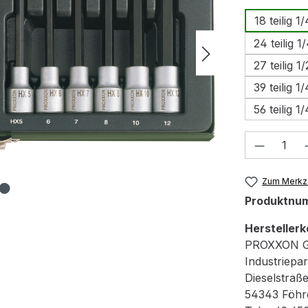
18 teilig 
24 teilig 
27 teilig 1
39 teilig 
56 teilig 
Produkt
Zum Merkze
Produktnu
Herstellerk
PROXXON 
Industriepar
Dieselstraß
54343 Föhr