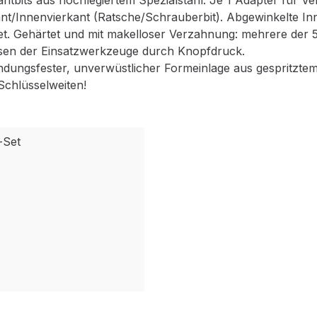
ntbits aus hochlegiertem Spezialstahl. Je 1 Adapter für V
t/Innenvierkant (Ratsche/Schrauberbit). Abgewinkelte Inne
t. Gehärtet und mit makelloser Verzahnung: mehrere der 52
sen der Einsatzwerkzeuge durch Knopfdruck.
indungsfester, unverwüstlicher Formeinlage aus gespritzt
 Schlüsselweiten!
-Set