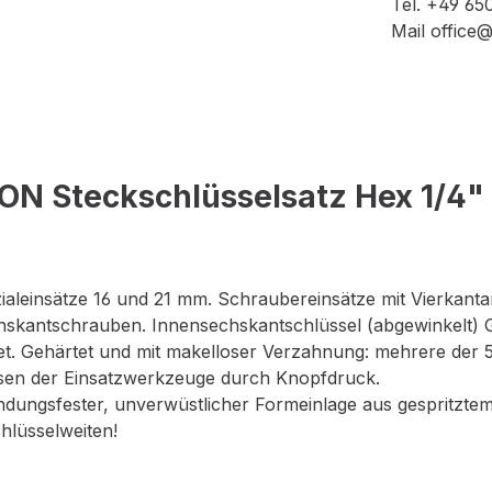
Tel. +49 65
Mail offic
 Steckschlüsselsatz Hex 1/4" un
aleinsätze 16 und 21 mm. Schraubereinsätze mit Vierkanta
skantschrauben. Innensechskantschlüssel (abgewinkelt) Gr.
t. Gehärtet und mit makelloser Verzahnung: mehrere der 52
sen der Einsatzwerkzeuge durch Knopfdruck.
indungsfester, unverwüstlicher Formeinlage aus gespritzt
chlüsselweiten!