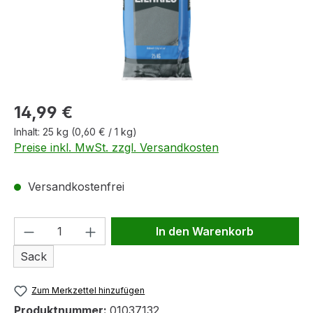
Regulärer Preis:
14,99 €
Inhalt:
25 kg
(0,60 € / 1 kg)
Preise inkl. MwSt. zzgl. Versandkosten
Versandkostenfrei
Produkt Anzahl: Gib den gewünschten We
In den Warenkorb
Sack
Zum Merkzettel hinzufügen
Produktnummer:
01037132