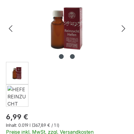
Regulärer Preis:
6,99 €
Inhalt:
0.019 l
(367,89 € / 1 l)
Preise inkl. MwSt. zzgl. Versandkosten