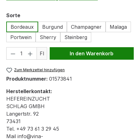
auswählen
Sorte
Bordeaux
Burgund
Champagner
Malaga
Portwein
Sherry
Steinberg
Produkt Anzahl: Gib den gewünschten We
Fl
In den Warenkorb
Zum Merkzettel hinzufügen
Produktnummer:
01573841
Herstellerkontakt:
HEFEREINZUCHT
SCHLAG GMBH
Langertstr. 92
73431
Tel. +49 73 61 3 29 45
Mail info@vina-