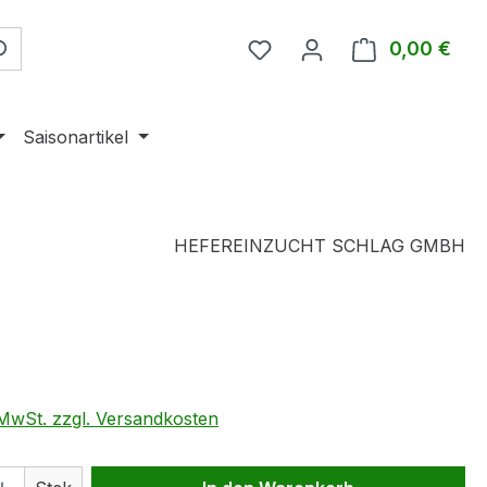
0,00 €
Ware
Saisonartikel
HEFEREINZUCHT SCHLAG GMBH
eis:
. MwSt. zzgl. Versandkosten
 Anzahl: Gib den gewünschten Wert ein 