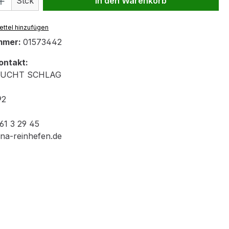
Stck
In den Warenkorb
ttel hinzufügen
mmer:
01573442
ontakt:
ZUCHT SCHLAG
92
 61 3 29 45
ina-reinhefen.de