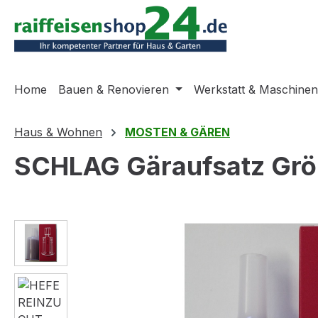
m Hauptinhalt springen
Zur Suche springen
Zur Hauptnavigation springen
Home
Bauen & Renovieren
Werkstatt & Maschinen
Haus & Wohnen
MOSTEN & GÄREN
SCHLAG Gäraufsatz Größ
Bildergalerie überspringen