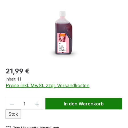
Bildergalerie überspringen
Regulärer Preis:
21,99 €
Inhalt:
1 l
Preise inkl. MwSt. zzgl. Versandkosten
Produkt Anzahl: Gib den gewünschten We
In den Warenkorb
Stck
Zum Merkzettel hinzufügen