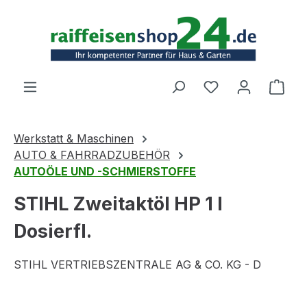
Zum Hauptinhalt springen
Ware
Werkstatt & Maschinen
AUTO & FAHRRADZUBEHÖR
AUTOÖLE UND -SCHMIERSTOFFE
STIHL Zweitaktöl HP 1 l
Dosierfl.
STIHL VERTRIEBSZENTRALE AG & CO. KG - D