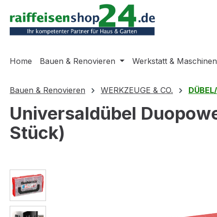
m Hauptinhalt springen
Zur Suche springen
Zur Hauptnavigation springen
Home
Bauen & Renovieren
Werkstatt & Maschinen
Bauen & Renovieren
WERKZEUGE & CO.
DÜBEL
Universaldübel Duopower
Stück)
Bildergalerie überspringen