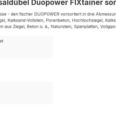
aldübel Duopower FIXtainer sort
lasse - den fischer DUOPOWER vorsortiert in drei Abme
el, Kalksand-Vollstein, Porenbeton, Hochlochziegel, Kalks
aus Ziegel, Beton o. ä., Naturstein, Spanplatten, Vollgips-
et