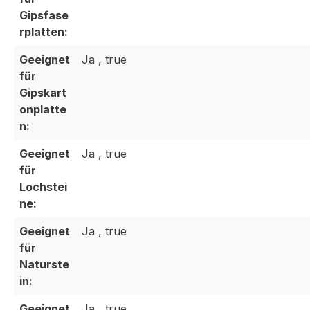
Gipsfase
rplatten:
Geeignet
Ja , true
für
Gipskart
onplatte
n:
Geeignet
Ja , true
für
Lochstei
ne:
Geeignet
Ja , true
für
Naturste
in:
Geeignet
Ja , true