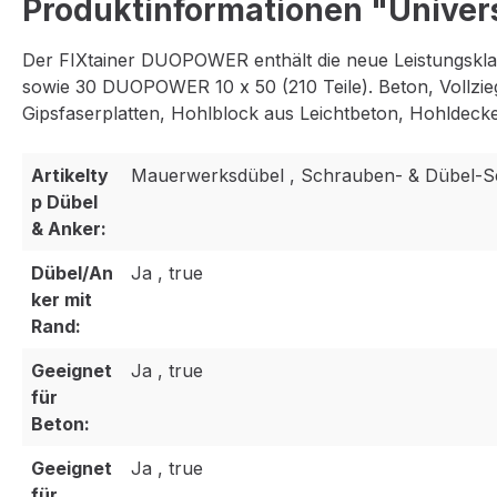
Produktinformationen "Univers
Der FIXtainer DUOPOWER enthält die neue Leistungsk
sowie 30 DUOPOWER 10 x 50 (210 Teile). Beton, Vollzieg
Gipsfaserplatten, Hohlblock aus Leichtbeton, Hohldecken 
Artikelty
Mauerwerksdübel , Schrauben- & Dübel-S
p Dübel
& Anker:
Dübel/An
Ja , true
ker mit
Rand:
Geeignet
Ja , true
für
Beton:
Geeignet
Ja , true
für