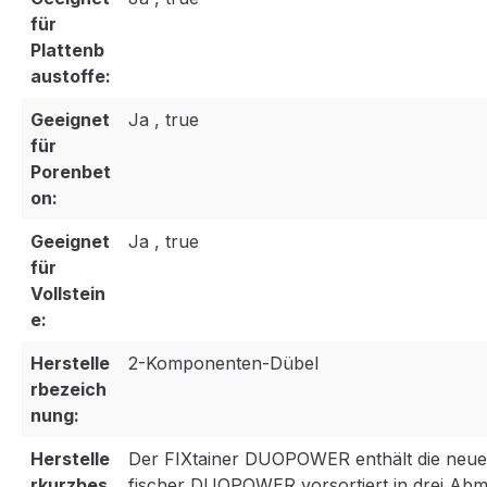
für
Plattenb
austoffe:
Geeignet
Ja , true
für
Porenbet
on:
Geeignet
Ja , true
für
Vollstein
e:
Herstelle
2-Komponenten-Dübel
rbezeich
nung:
Herstelle
Der FIXtainer DUOPOWER enthält die neue 
rkurzbes
fischer DUOPOWER vorsortiert in drei Ab