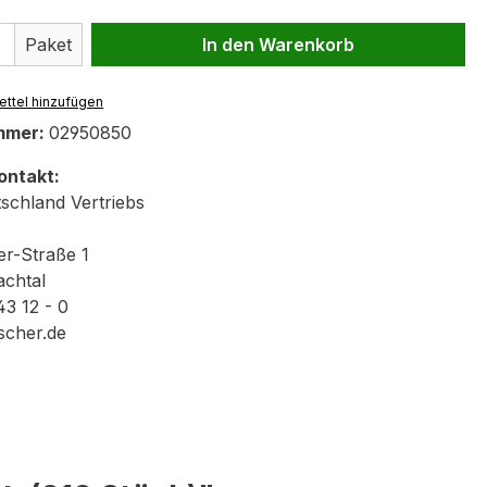
 Anzahl: Gib den gewünschten Wert ein 
Paket
In den Warenkorb
ttel hinzufügen
mmer:
02950850
ontakt:
tschland Vertriebs
er-Straße 1
achtal
43 12 - 0
scher.de