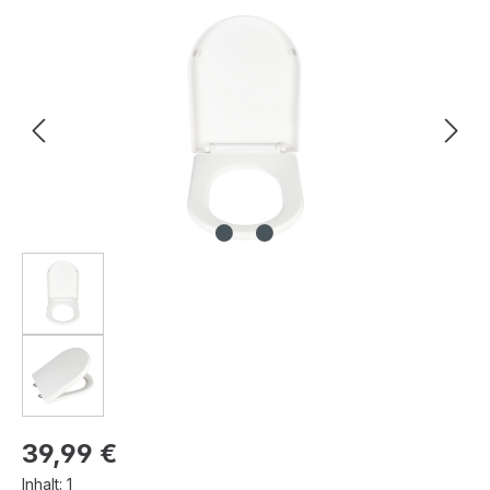
Bildergalerie überspringen
Regulärer Preis:
39,99 €
Inhalt:
1