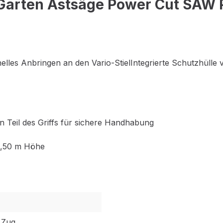
arten Astsäge Power Cut SAW PR
nelles Anbringen an den Vario-StielIntegrierte Schutzhülle
 Teil des Griffs für sichere Handhabung
 5,50 m Höhe
 Zug