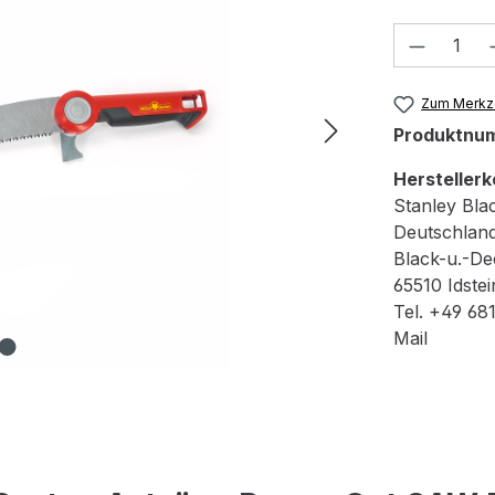
Produkt
Zum Merkze
Produktnu
Herstellerk
Stanley Bla
Deutschla
Black-u.-De
65510 Idstei
Tel. +49 68
Mail