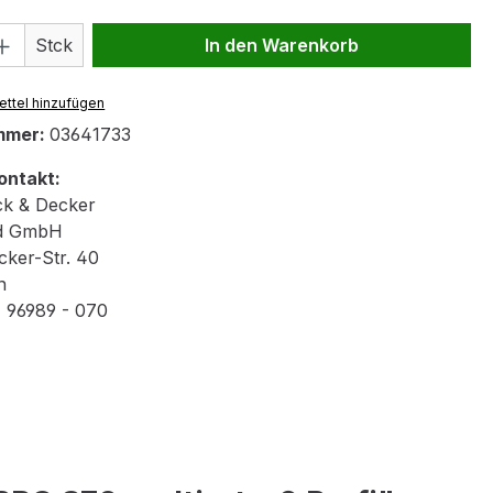
 Anzahl: Gib den gewünschten Wert ein 
Stck
In den Warenkorb
ttel hinzufügen
mmer:
03641733
ontakt:
ck & Decker
nd GmbH
cker-Str. 40
n
1 96989 - 070