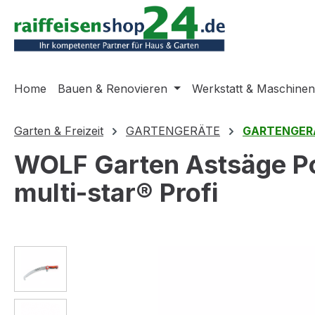
m Hauptinhalt springen
Zur Suche springen
Zur Hauptnavigation springen
Home
Bauen & Renovieren
Werkstatt & Maschinen
Garten & Freizeit
GARTENGERÄTE
GARTENGER
WOLF Garten Astsäge P
multi-star® Profi
Bildergalerie überspringen