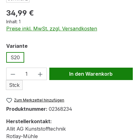
Regulärer Preis:
34,99 €
Inhalt:
1
Preise inkl. MwSt. zzgl. Versandkosten
auswählen
Variante
S20
Produkt Anzahl: Gib den gewünschten We
In den Warenkorb
Stck
Zum Merkzettel hinzufügen
Produktnummer:
02368234
Herstellerkontakt:
Allit AG Kunststofftechnik
Rotlay-Mühle