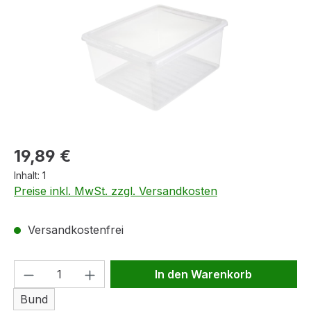
Regulärer Preis:
19,89 €
Inhalt:
1
Preise inkl. MwSt. zzgl. Versandkosten
Versandkostenfrei
Produkt Anzahl: Gib den gewünschten We
In den Warenkorb
Bund