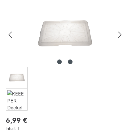
Bildergalerie überspringen
Regulärer Preis:
6,99 €
Inhalt:
1