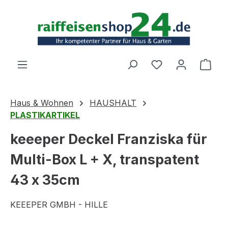
Zum Hauptinhalt springen
Ware
Haus & Wohnen
HAUSHALT
PLASTIKARTIKEL
keeeper Deckel Franziska für
Multi-Box L + X, transpatent
43 x 35cm
KEEEPER GMBH - HILLE