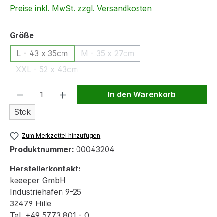
Preise inkl. MwSt. zzgl. Versandkosten
auswählen
Größe
L - 43 x 35cm
M - 35 x 27cm
(Diese Option ist zurzeit nicht verfügbar.)
(Diese Option ist zurzeit nicht verf
XXL - 52 x 43cm
(Diese Option ist zurzeit nicht verfügbar.)
Produkt Anzahl: Gib den gewünschten We
In den Warenkorb
Stck
Zum Merkzettel hinzufügen
Produktnummer:
00043204
Herstellerkontakt:
keeeper GmbH
Industriehafen 9-25
32479 Hille
Tel. +49 5773 801 - 0