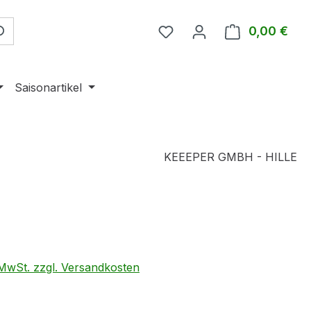
0,00 €
Ware
Saisonartikel
KEEEPER GMBH - HILLE
eis:
. MwSt. zzgl. Versandkosten
ählen