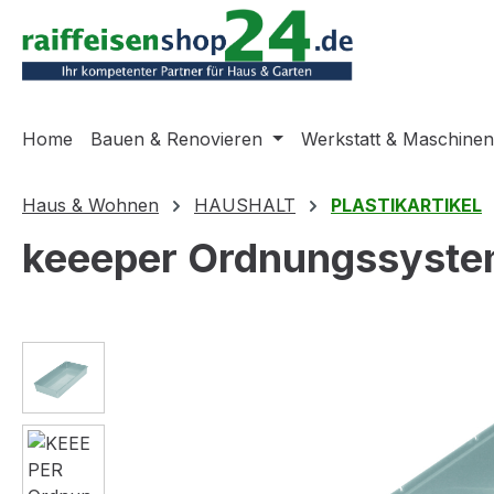
m Hauptinhalt springen
Zur Suche springen
Zur Hauptnavigation springen
Home
Bauen & Renovieren
Werkstatt & Maschinen
Haus & Wohnen
HAUSHALT
PLASTIKARTIKEL
keeeper Ordnungssystem
Bildergalerie überspringen