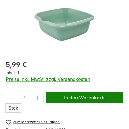
Regulärer Preis:
5,99 €
Inhalt:
1
Preise inkl. MwSt. zzgl. Versandkosten
Produkt Anzahl: Gib den gewünschten We
In den Warenkorb
Stck
Zum Merkzettel hinzufügen