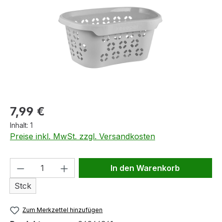
Regulärer Preis:
7,99 €
Inhalt:
1
Preise inkl. MwSt. zzgl. Versandkosten
Produkt Anzahl: Gib den gewünschten We
In den Warenkorb
Stck
Zum Merkzettel hinzufügen