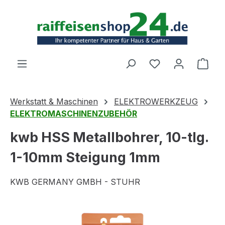
Zum Hauptinhalt springen
Ware
Werkstatt & Maschinen
ELEKTROWERKZEUG
ELEKTROMASCHINENZUBEHÖR
kwb HSS Metallbohrer, 10-tlg.
1-10mm Steigung 1mm
KWB GERMANY GMBH - STUHR
Bildergalerie überspringen